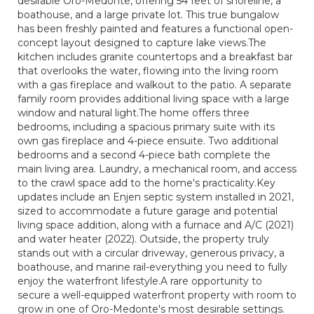
desirable Oro-Medonte, offering 54 feet of shoreline, a
boathouse, and a large private lot. This true bungalow
has been freshly painted and features a functional open-
concept layout designed to capture lake views.The
kitchen includes granite countertops and a breakfast bar
that overlooks the water, flowing into the living room
with a gas fireplace and walkout to the patio. A separate
family room provides additional living space with a large
window and natural light.The home offers three
bedrooms, including a spacious primary suite with its
own gas fireplace and 4-piece ensuite. Two additional
bedrooms and a second 4-piece bath complete the
main living area. Laundry, a mechanical room, and access
to the crawl space add to the home's practicality.Key
updates include an Enjen septic system installed in 2021,
sized to accommodate a future garage and potential
living space addition, along with a furnace and A/C (2021)
and water heater (2022). Outside, the property truly
stands out with a circular driveway, generous privacy, a
boathouse, and marine rail-everything you need to fully
enjoy the waterfront lifestyle.A rare opportunity to
secure a well-equipped waterfront property with room to
grow in one of Oro-Medonte's most desirable settings.