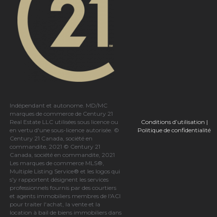
Indépendant et autonome. MD/MC
marques de commerce de Century 21
Conditions d’utilisation
|
Real Estate LLC utilisées sous licence ou
Politique de confidentialité
en vertu d'une sous-licence autorisée. ©
Century 21 Canada, société en
commandite, 2021 © Century 21
Canada, société en commandite, 2021
Les marques de commerce MLS®,
Multiple Listing Service® et les logos qui
s'y rapportent désignent les services
professionnels fournis par des courtiers
et agents immobiliers membres de
l'ACI
pour traiter l'achat, la vente et la
location à bail de biens immobiliers dans