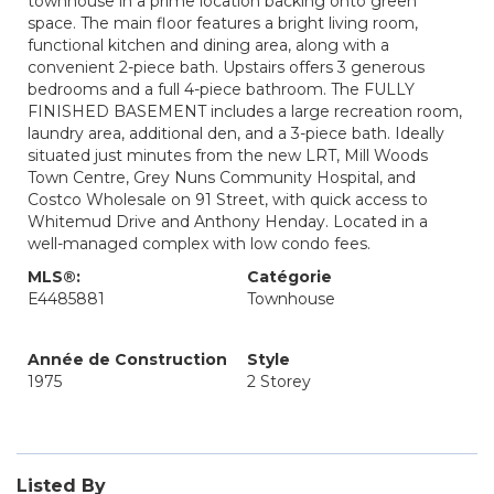
townhouse in a prime location backing onto green
space. The main floor features a bright living room,
functional kitchen and dining area, along with a
convenient 2-piece bath. Upstairs offers 3 generous
bedrooms and a full 4-piece bathroom. The FULLY
FINISHED BASEMENT includes a large recreation room,
laundry area, additional den, and a 3-piece bath. Ideally
situated just minutes from the new LRT, Mill Woods
Town Centre, Grey Nuns Community Hospital, and
Costco Wholesale on 91 Street, with quick access to
Whitemud Drive and Anthony Henday. Located in a
well-managed complex with low condo fees.
MLS®:
Catégorie
E4485881
Townhouse
Année de Construction
Style
1975
2 Storey
Listed By