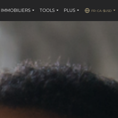
 IMMOBILIERS
TOOLS
PLUS
FR-CA-$USD
...
...
...
...