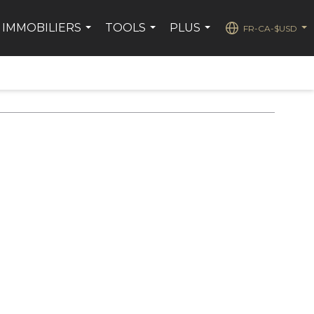
 IMMOBILIERS
TOOLS
PLUS
FR-CA-$USD
...
...
...
...