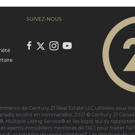
SUIVEZ-NOUS
Link to Century 21 Canada's Twitter page
link to Century 21 Canada's facebook page
Link to Century 21 Canada's Instag
link to Century 21 Canada's 
iété
toire
rce de Century 21 Real Estate LLC utilisées sous lic
Canada, société en commandite, 2021 © Century 21 Canada
ltiple Listing Service® et les logos qui s'y rapporte
ers et agents immobiliers membres de
l'ACI
pour traiter l'ac
 cadre d'un système de vente coopératif. Les marques de