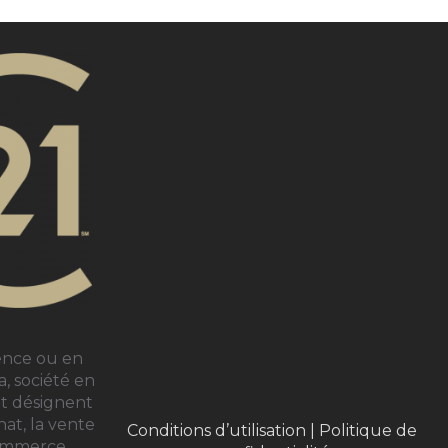
ram page
YouTube page
ence ou en
, société en
nt désignent
hat, la vente
Conditions d’utilisation
|
Politique de
 commerce