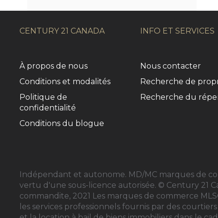
CENTURY 21 CANADA
INFO ET SERVICES
À propos de nous
Nous contacter
Conditions et modalités
Recherche de propr
Politique de
Recherche du réper
confidentialité
Conditions du blogue
Indépendant et autonome. MD/MC marques de comme
vertu d'une sous-licence autorisée. © Century 21 
commandite, 2021 Les marques de commerce MLS®, Mu
les services professionnels fournis par des courti
et la location à bail de biens immobiliers dans le