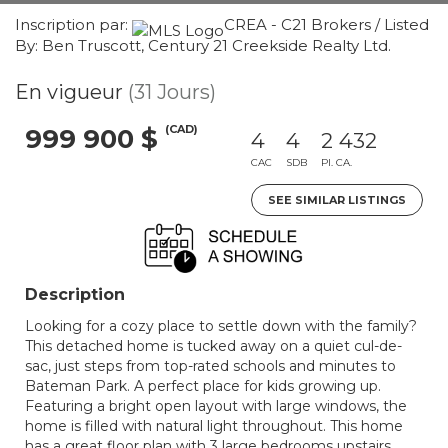
Inscription par:
CREA - C21 Brokers / Listed
By: Ben Truscott, Century 21 Creekside Realty Ltd.
En vigueur
(31 Jours)
(CAD)
999 900 $
4
4
2 432
CAC
SDB
PI. CA.
SEE SIMILAR LISTINGS
Description
Looking for a cozy place to settle down with the family?
This detached home is tucked away on a quiet cul-de-
sac, just steps from top-rated schools and minutes to
Bateman Park. A perfect place for kids growing up.
Featuring a bright open layout with large windows, the
home is filled with natural light throughout. This home
has a great floor plan with 3 large bedrooms upstairs