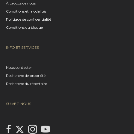
À propos de nous
Conditions et modalités
Politique de confidentialité
Conditions du blogue
INFO ET SERVICES
Nous contacter
Recherche de propriété
Recherche du répertoire
SUIVEZ-NOUS
Link to Century 21 Canada's Twitter page
link to Century 21 Canada's facebook page
Link to Century 21 Canada's Instagram page
link to Century 21 Canada's YouTube page